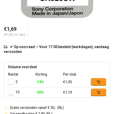
€1,69
(€1,69
)
Incl. btw
✔ Op voorraad — Voor 17:00 besteld (werkdagen), vandaag
verzonden
Volume voordeel
Aantal
Korting
Per stuk
2
-14%
€1,45
10
-30%
€1,19
Gratis verzenden vanaf € 30,- (NL)
Verzendkosten € 2,95 (NL)