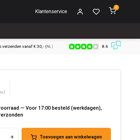
0
Klantenservice
8.6
s verzenden vanaf € 30,- (NL)
Verzendkosten € 2,95 (NL)
Snell
)
btw
voorraad — Voor 17:00 besteld (werkdagen),
verzonden
+
Toevoegen aan winkelwagen