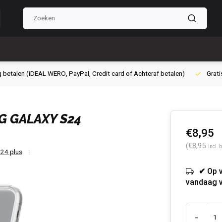
g betalen (iDEAL WERO, PayPal, Credit card of Achteraf betalen)
Grati
 GALAXY S24
€8,95
(€8,95
Incl. 
24 plus
✔ Op 
vandaag 
-