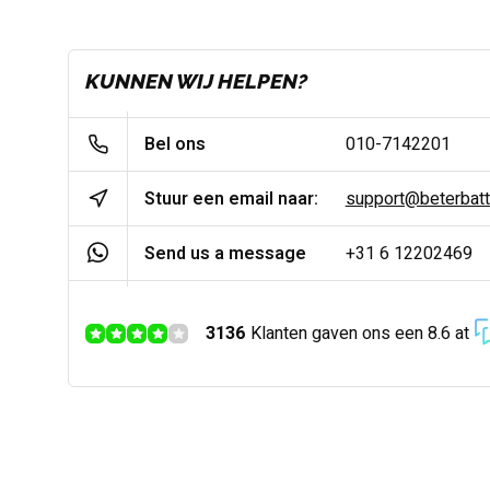
KUNNEN WIJ HELPEN?
Bel ons
010-7142201
Stuur een email naar:
support@beterbatter
Send us a message
+31 6 12202469
3136
Klanten gaven ons een 8.6 at