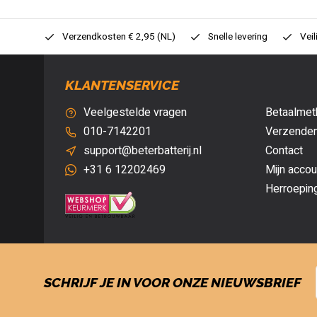
0,- (NL)
Verzendkosten € 2,95 (NL)
Snelle levering
Veil
KLANTENSERVICE
Veelgestelde vragen
Betaalmet
010-7142201
Verzenden
support@beterbatterij.nl
Contact
+31 6 12202469
Mijn accou
Herroepin
SCHRIJF JE IN VOOR ONZE NIEUWSBRIEF