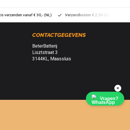
tis verzenden vanaf € 30,- (NL)
Verzendkosten € 2,95 (NL)
Sne
CONTACTGEGEVENS
BeterBatterij
Lisztstraat 3
3144KL, Maassluis
✖
Vragen?