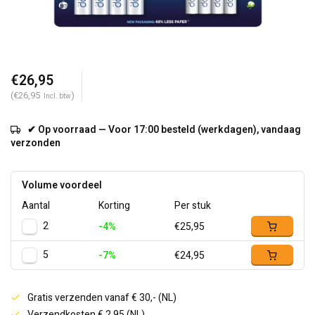
€26,95
(€26,95
)
Incl. btw
✔ Op voorraad — Voor 17:00 besteld (werkdagen), vandaag
verzonden
Volume voordeel
Aantal
Korting
Per stuk
2
-4%
€25,95
5
-7%
€24,95
Gratis verzenden vanaf € 30,- (NL)
Verzendkosten € 2,95 (NL)