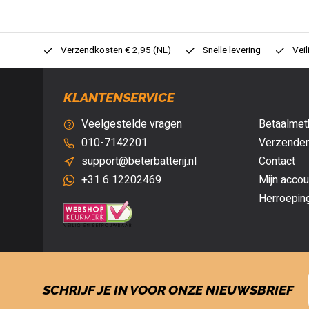
0,- (NL)
Verzendkosten € 2,95 (NL)
Snelle levering
Veil
KLANTENSERVICE
Veelgestelde vragen
Betaalmet
010-7142201
Verzenden
support@beterbatterij.nl
Contact
+31 6 12202469
Mijn accou
Herroepin
SCHRIJF JE IN VOOR ONZE NIEUWSBRIEF