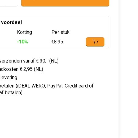
 voordeel
Korting
Per stuk
-10%
€8,95
 verzenden vanaf € 30,- (NL)
dkosten € 2,95 (NL)
 levering
 betalen (iDEAL WERO, PayPal, Credit card of
af betalen)