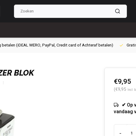
g betalen (iDEAL WERO, PayPal, Credit card of Achteraf betalen)
Grati
ZER BLOK
€9,95
(€9,95
Incl. 
✔ Op 
vandaag 
-