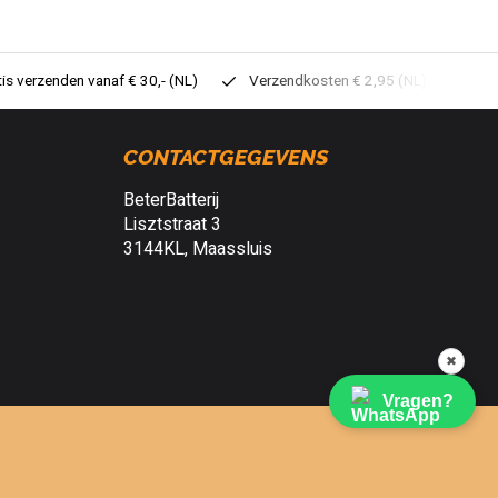
tis verzenden vanaf € 30,- (NL)
Verzendkosten € 2,95 (NL)
Sne
CONTACTGEGEVENS
BeterBatterij
Lisztstraat 3
3144KL, Maassluis
✖
Vragen?