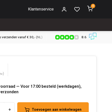
0
Klantenservice
8.6
s verzenden vanaf € 30,- (NL)
Verzendkosten € 2,95 (NL)
Snell
)
btw
voorraad — Voor 17:00 besteld (werkdagen),
verzonden
+
Toevoegen aan winkelwagen