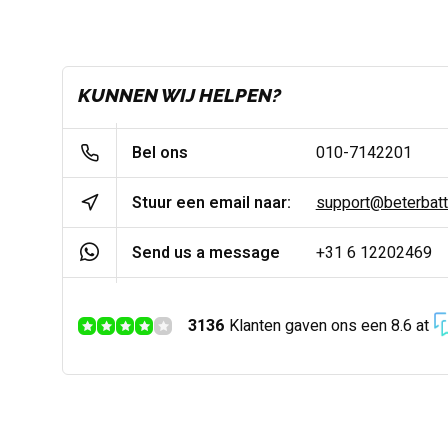
KUNNEN WIJ HELPEN?
Bel ons
010-7142201
Stuur een email naar:
support@beterbatter
Send us a message
+31 6 12202469
3136
Klanten gaven ons een 8.6 at