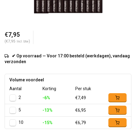
€7,95
(€7,95
)
Incl. btw
✔ Op voorraad — Voor 17:00 besteld (werkdagen), vandaag
verzonden
Volume voordeel
Aantal
Korting
Per stuk
2
-6%
€7,49
5
-13%
€6,95
10
-15%
€6,79