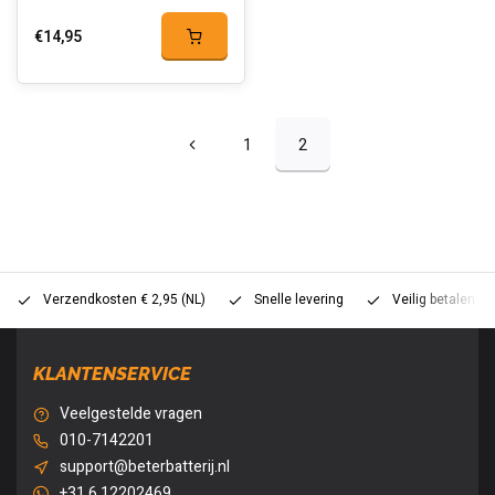
€14,95
1
2
Verzendkosten € 2,95 (NL)
Snelle levering
Veilig betalen (
KLANTENSERVICE
Veelgestelde vragen
010-7142201
support@beterbatterij.nl
+31 6 12202469