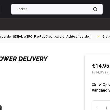
g betalen (iDEAL WERO, PayPal, Credit card of Achteraf betalen)
Grati
OWER DELIVERY
€14,95
(€14,95
Incl
✔ Op 
vandaag 
-