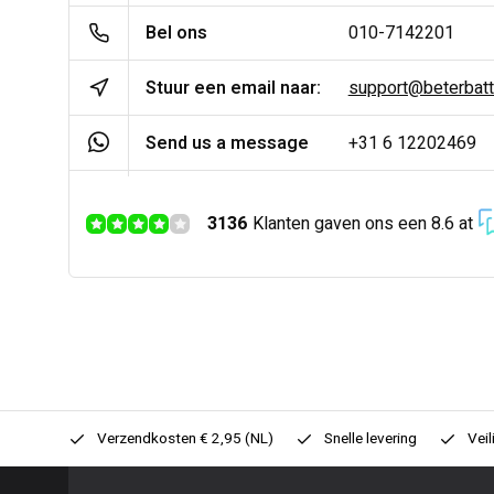
Bel ons
010-7142201
Stuur een email naar:
support@beterbatter
Send us a message
+31 6 12202469
3136
Klanten gaven ons een 8.6 at
0,- (NL)
Verzendkosten € 2,95 (NL)
Snelle levering
Veil