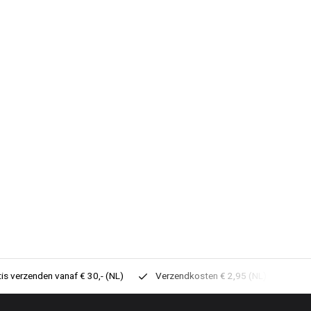
tis verzenden vanaf € 30,- (NL)
Verzendkosten € 2,95 (NL)
Sne