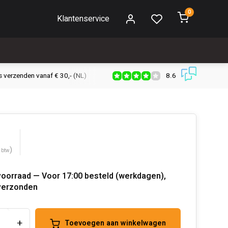
0
Klantenservice
8.6
s verzenden vanaf € 30,- (NL)
Verzendkosten € 2,95 (NL)
Snell
)
. btw
voorraad — Voor 17:00 besteld (werkdagen),
verzonden
+
Toevoegen aan winkelwagen