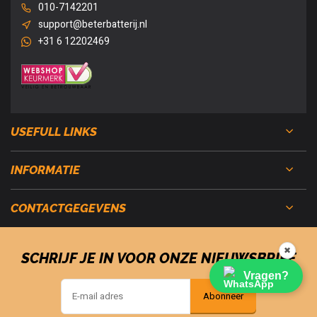
010-7142201
support@beterbatterij.nl
+31 6 12202469
USEFULL LINKS
INFORMATIE
CONTACTGEGEVENS
✖
SCHRIJF JE IN VOOR ONZE NIEUWSBRIEF
Vragen?
Abonneer