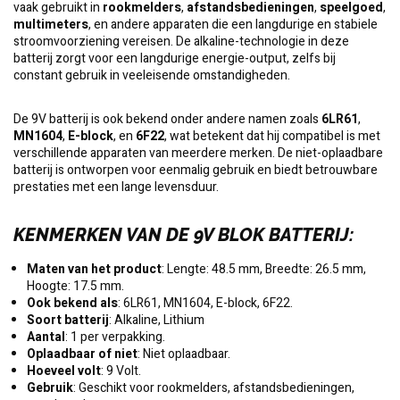
vaak gebruikt in
rookmelders
,
afstandsbedieningen
,
speelgoed
,
multimeters
, en andere apparaten die een langdurige en stabiele
stroomvoorziening vereisen. De alkaline-technologie in deze
batterij zorgt voor een langdurige energie-output, zelfs bij
constant gebruik in veeleisende omstandigheden.
De 9V batterij is ook bekend onder andere namen zoals
6LR61
,
MN1604
,
E-block
, en
6F22
, wat betekent dat hij compatibel is met
verschillende apparaten van meerdere merken. De niet-oplaadbare
batterij is ontworpen voor eenmalig gebruik en biedt betrouwbare
prestaties met een lange levensduur.
KENMERKEN VAN DE 9V BLOK BATTERIJ
:
Maten van het product
: Lengte: 48.5 mm, Breedte: 26.5 mm,
Hoogte: 17.5 mm.
Ook bekend als
: 6LR61, MN1604, E-block, 6F22.
Soort batterij
: Alkaline, Lithium
Aantal
: 1 per verpakking.
Oplaadbaar of niet
: Niet oplaadbaar.
Hoeveel volt
: 9 Volt.
Gebruik
: Geschikt voor rookmelders, afstandsbedieningen,