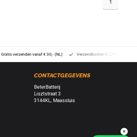
1
tis verzenden vanaf € 30,- (NL)
Verzendkosten € 2,95 (NL)
Sne
CONTACTGEGEVENS
BeterBatterij
Lisztstraat 3
3144KL, Maassluis
✖