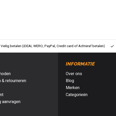
ig betalen (iDEAL WERO, PayPal, Credit card of Achteraf betalen)
Gra
INFORMATIE
hoden
Over ons
 & retourneren
Blog
Merken
nt
Categorieën
g aanvragen