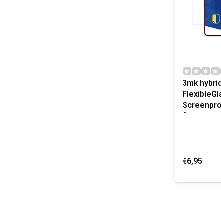
3mk hybrid
FlexibleGl
Screenpro
Samsung G
€6,95