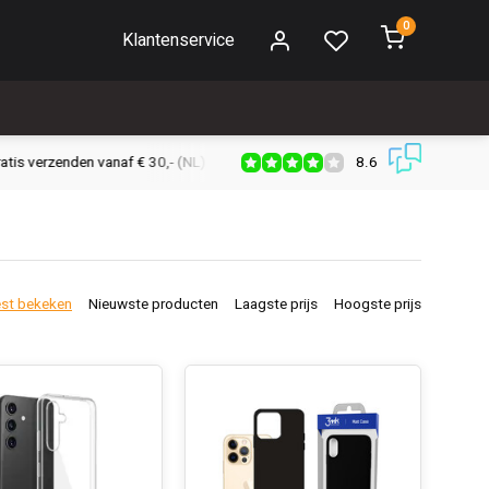
0
Klantenservice
8.6
s verzenden vanaf € 30,- (NL)
Verzendkosten € 2,95 (NL)
Snell
st bekeken
Nieuwste producten
Laagste prijs
Hoogste prijs