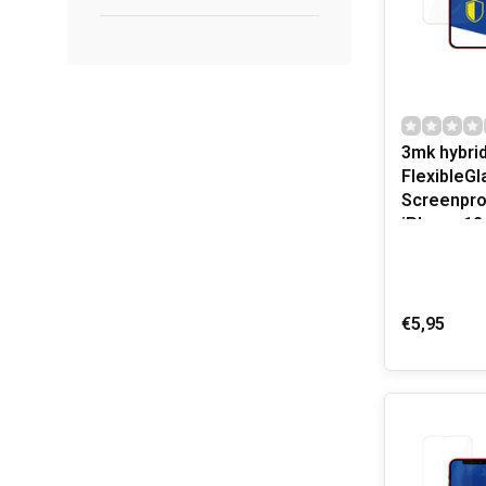
3mk hybrid
FlexibleGl
Screenpro
iPhone 12 
€5,95