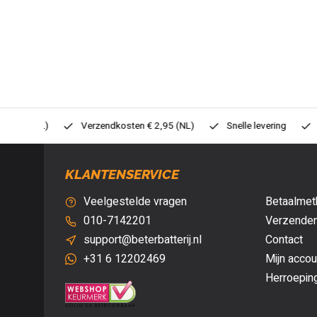
0,- (NL)
Verzendkosten € 2,95 (NL)
Snelle levering
Veil
KLANTENSERVICE
Veelgestelde vragen
Betaalmet
010-7142201
Verzenden
support@beterbatterij.nl
Contact
+31 6 12202469
Mijn accou
Herroepin