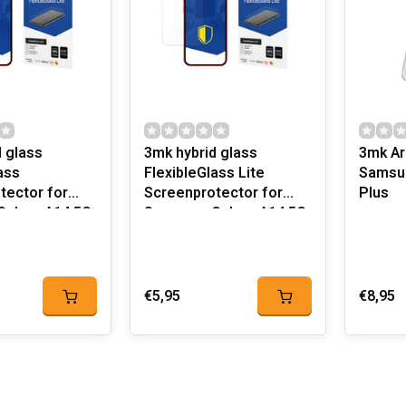
 glass
3mk hybrid glass
3mk Ar
ass
FlexibleGlass Lite
Samsun
tector for
Screenprotector for
Plus
alaxy A14 5G
Samsung Galaxy A14 5G
€5,95
€8,95