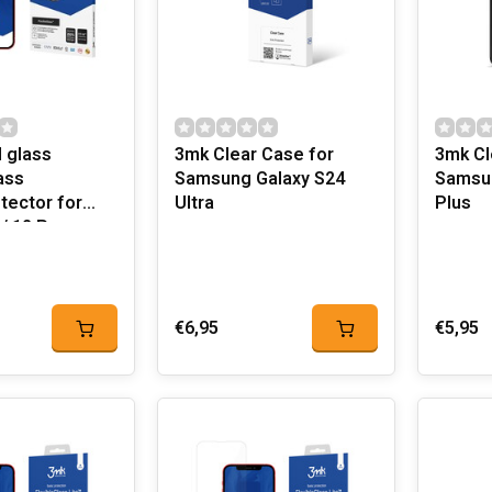
 glass
3mk Clear Case for
3mk Cl
ass
Samsung Galaxy S24
Samsun
tector for
Ultra
Plus
/ 12 Pro
€6,95
€5,95