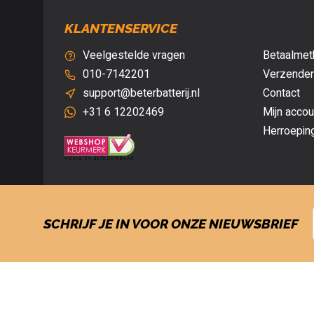
KLANTENSERVICE
Veelgestelde vragen
Betaalmet
010-7142201
Verzenden
support@beterbatterij.nl
Contact
+31 6 12202469
Mijn accou
Herroepin
SCHRIJF JE IN VOOR ONZE NIEUWSBRIEF