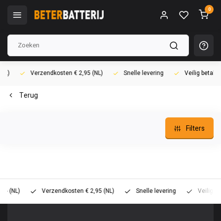
0
Verzendkosten € 2,95 (NL)
Snelle levering
Veilig betalen (i
Terug
Filters
L)
Verzendkosten € 2,95 (NL)
Snelle levering
Veilig betalen