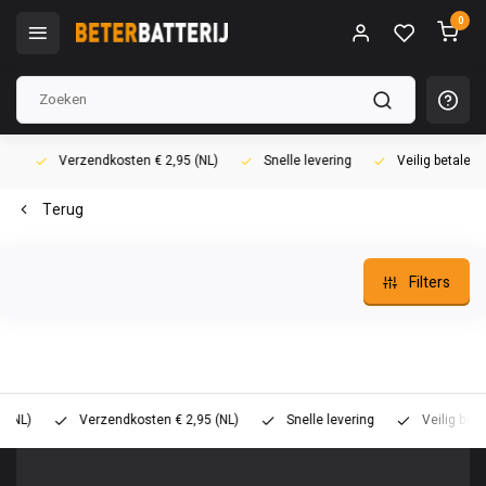
0
Verzendkosten € 2,95 (NL)
Snelle levering
Veilig betalen (i
Terug
Filters
)
Verzendkosten € 2,95 (NL)
Snelle levering
Veilig betalen 