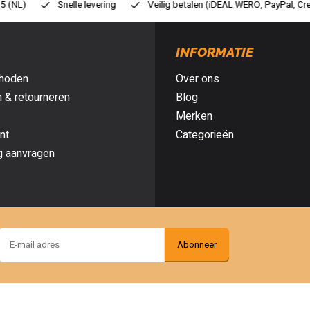
eilig betalen (iDEAL WERO, PayPal, Credit card of Achteraf betalen)
G
INFORMATIE
hoden
Over ons
 & retourneren
Blog
Merken
nt
Categorieën
g aanvragen
Abonneer