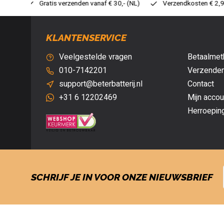
 30,- (NL)
Verzendkosten € 2,95 (NL)
Snelle levering
V
KLANTENSERVICE
Veelgestelde vragen
Betaalmet
010-7142201
Verzenden
support@beterbatterij.nl
Contact
+31 6 12202469
Mijn accou
Herroepin
SCHRIJF JE IN VOOR ONZE NIEUWSBRIEF