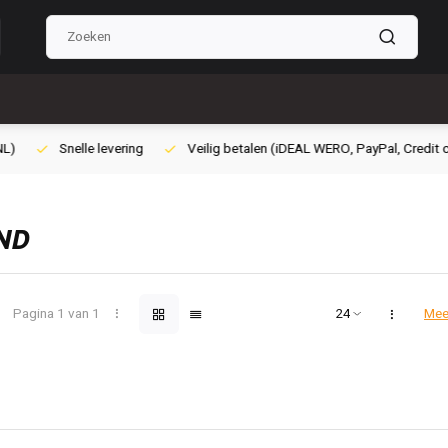
lig betalen (iDEAL WERO, PayPal, Credit card of Achteraf betalen)
Gra
ND
Pagina 1 van 1
Mee