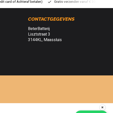
ratis verzenden vanaf € 30,- (NL)
Verzendkosten € 2,95 (NL)
S
CONTACTGEGEVENS
BeterBatterij
Lisztstraat 3
3144KL, Maassluis
✖