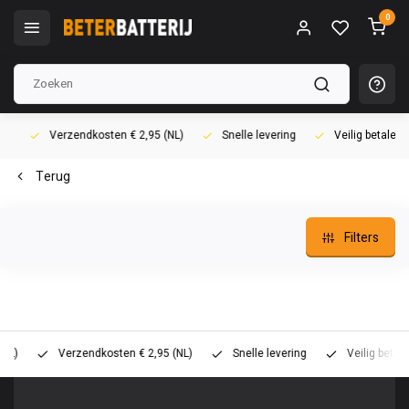
0
Verzendkosten € 2,95 (NL)
Snelle levering
Veilig betalen (i
Terug
Filters
Verzendkosten € 2,95 (NL)
Snelle levering
Veilig betalen (