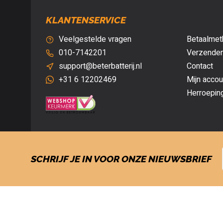
KLANTENSERVICE
Veelgestelde vragen
Betaalmet
010-7142201
Verzenden
support@beterbatterij.nl
Contact
+31 6 12202469
Mijn accou
Herroepin
SCHRIJF JE IN VOOR ONZE NIEUWSBRIEF