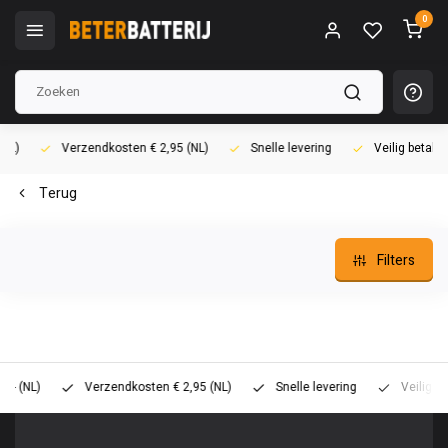
0
Verzendkosten € 2,95 (NL)
Snelle levering
Veilig betalen (i
Terug
Filters
L)
Verzendkosten € 2,95 (NL)
Snelle levering
Veilig betalen