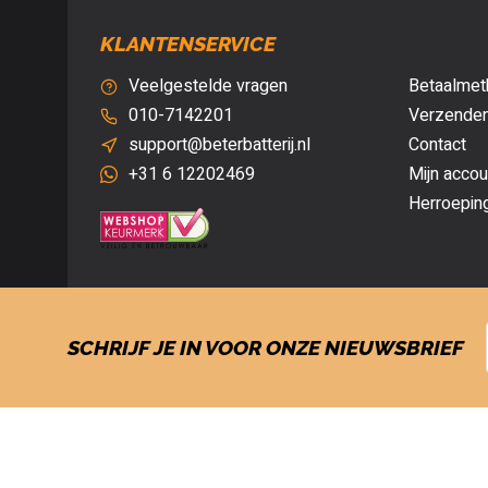
KLANTENSERVICE
Veelgestelde vragen
Betaalmet
010-7142201
Verzenden
support@beterbatterij.nl
Contact
+31 6 12202469
Mijn accou
Herroepin
SCHRIJF JE IN VOOR ONZE NIEUWSBRIEF