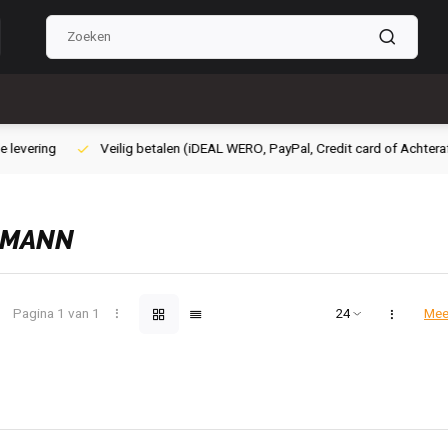
ig betalen (iDEAL WERO, PayPal, Credit card of Achteraf betalen)
Grati
HMANN
Pagina 1 van 1
Mee