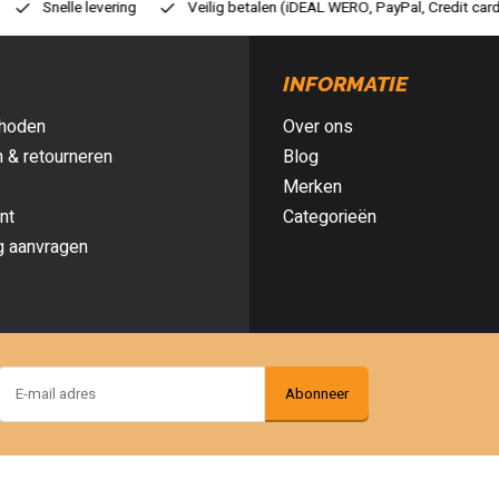
lig betalen (iDEAL WERO, PayPal, Credit card of Achteraf betalen)
Gra
INFORMATIE
hoden
Over ons
 & retourneren
Blog
Merken
nt
Categorieën
g aanvragen
Abonneer