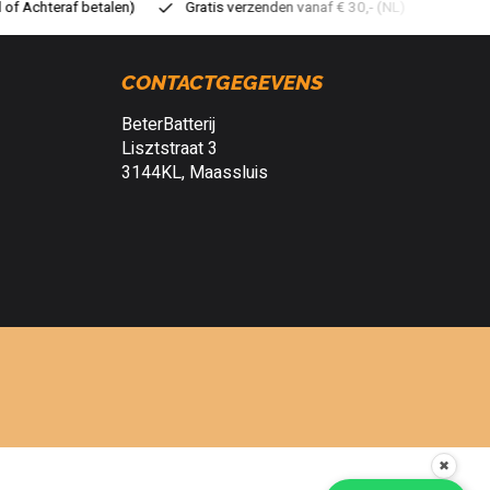
tis verzenden vanaf € 30,- (NL)
Verzendkosten € 2,95 (NL)
Sn
CONTACTGEGEVENS
BeterBatterij
Lisztstraat 3
3144KL, Maassluis
✖