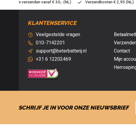
0,- (NL)
Verzendkosten € 2,95 (NL)
Snelle levering
Vei
KLANTENSERVICE
Veelgestelde vragen
Betaalmet
010-7142201
Verzenden
support@beterbatterij.nl
Contact
+31 6 12202469
Mijn accou
Herroepin
SCHRIJF JE IN VOOR ONZE NIEUWSBRIEF