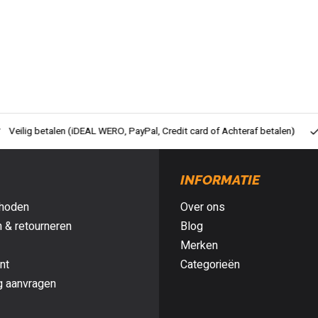
ig betalen (iDEAL WERO, PayPal, Credit card of Achteraf betalen)
Gra
INFORMATIE
hoden
Over ons
 & retourneren
Blog
Merken
nt
Categorieën
g aanvragen