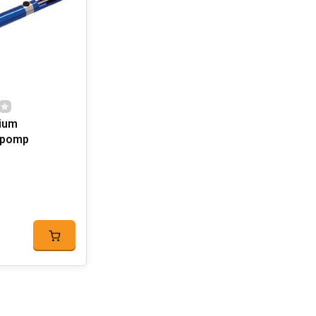
ium
rpomp