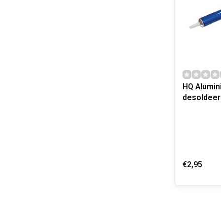
HQ Alumin
desoldee
€2,95