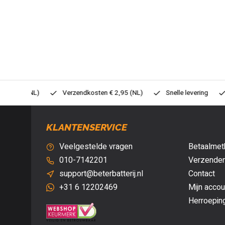
0,- (NL)
Verzendkosten € 2,95 (NL)
Snelle levering
Veil
KLANTENSERVICE
Veelgestelde vragen
Betaalmet
010-7142201
Verzenden
support@beterbatterij.nl
Contact
+31 6 12202469
Mijn accou
Herroepin