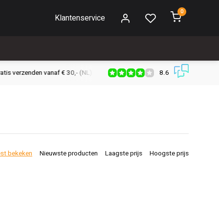
0
Klantenservice
8.6
s verzenden vanaf € 30,- (NL)
Verzendkosten € 2,95 (NL)
Snell
st bekeken
Nieuwste producten
Laagste prijs
Hoogste prijs