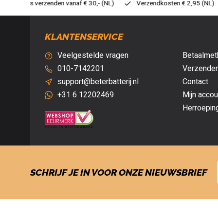
0,- (NL)
Verzendkosten € 2,95 (NL)
Snelle levering
Vei
KLANTENSERVICE
Veelgestelde vragen
Betaalmet
010-7142201
Verzenden
support@beterbatterij.nl
Contact
+31 6 12202469
Mijn accou
Herroepin
SCHRIJF JE IN VOOR ONZE NIEUWSBRIEF