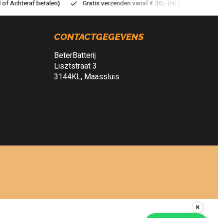
tis verzenden vanaf € 30,- (NL)
Verzendkosten € 2,95 (NL)
Sn
CONTACTGEGEVENS
BeterBatterij
Lisztstraat 3
3144KL, Maassluis
✖