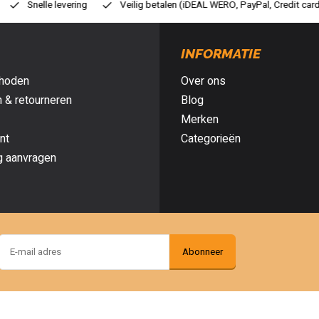
lig betalen (iDEAL WERO, PayPal, Credit card of Achteraf betalen)
Gra
INFORMATIE
hoden
Over ons
 & retourneren
Blog
Merken
nt
Categorieën
g aanvragen
Abonneer