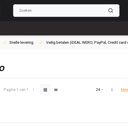
ig betalen (iDEAL WERO, PayPal, Credit card of Achteraf betalen)
Grat
O
Pagina 1 van 1
Mee