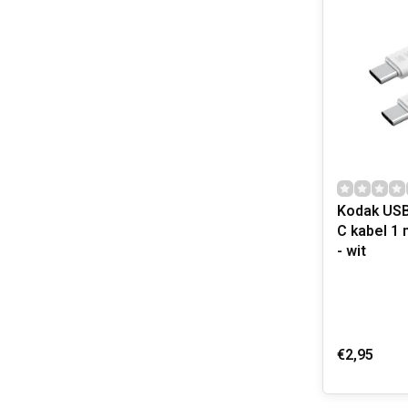
Kodak USB
C kabel 1 meter 10 Watt
- wit
€2,95