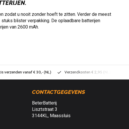
TTERIJEN.
jen zodat u nooit zonder hoeft te zitten. Verder de meest
stuks blister verpakking. De oplaadbare batterijen
erijen van 2600 mAh.
tis verzenden vanaf € 30,- (NL)
Verzendkosten € 2,95 (NL)
Sne
CONTACTGEGEVENS
BeterBatterij
Lisztstraat 3
3144KL, Maassluis