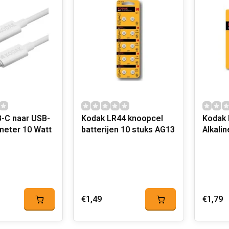
-C naar USB-
Kodak LR44 knoopcel
Kodak 
batterijen 10 stuks AG13
Alkalin
€1,49
€1,79