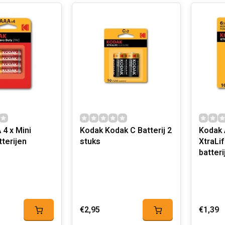
4 x Mini
Kodak Kodak C Batterij 2
Kodak 
tterijen
stuks
XtraLif
batter
€2,95
€1,39