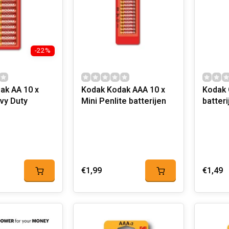
-22%
ak AA 10 x
Kodak Kodak AAA 10 x
Kodak 
vy Duty
Mini Penlite batterijen
€1,99
€1,49