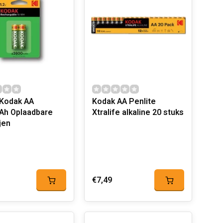
Kodak AA
Kodak AA Penlite
Ah Oplaadbare
Xtralife alkaline 20 stuks
jen
€7,49