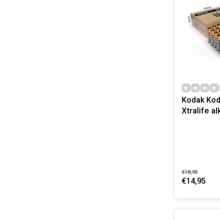
Kodak Kod
Xtr
€18,95
€14,95