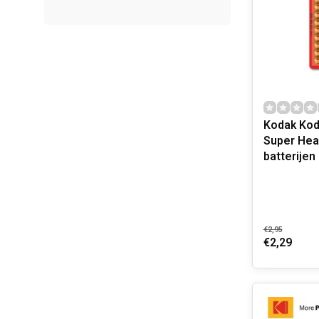
Kodak Kod
Super Hea
batterijen
€2,95
€2,29