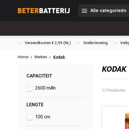
Alle categorieën
0,- (NL)
Verzendkosten € 2,95 (NL)
Snelle levering
Veili
Home
Merken
Kodak
KODAK
CAPACITEIT
2600 mAh
17 Producten
LENGTE
100 cm