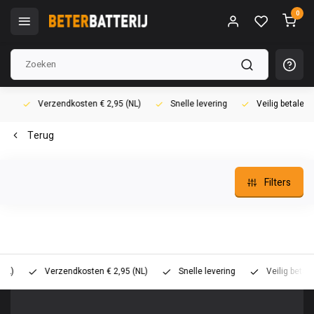
0
Verzendkosten € 2,95 (NL)
Snelle levering
Veilig betalen (i
Terug
Filters
Verzendkosten € 2,95 (NL)
Snelle levering
Veilig betalen (