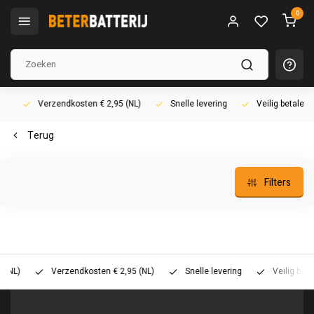
0
Verzendkosten € 2,95 (NL)
Snelle levering
Veilig betalen (i
Terug
Filters
)
Verzendkosten € 2,95 (NL)
Snelle levering
Veilig betalen 