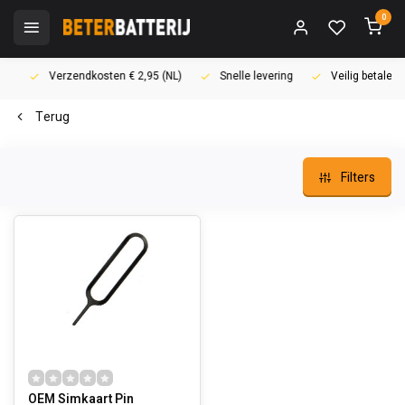
0
Verzendkosten € 2,95 (NL)
Snelle levering
Veilig betalen (i
Terug
Filters
OEM Simkaart Pin