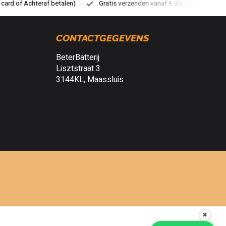
atis verzenden vanaf € 30,- (NL)
Verzendkosten € 2,95 (NL)
S
CONTACTGEGEVENS
BeterBatterij
Lisztstraat 3
3144KL, Maassluis
✖