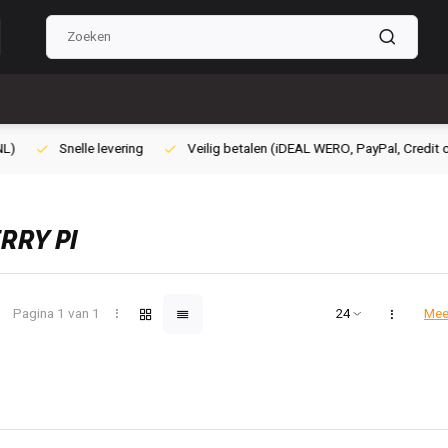
lig betalen (iDEAL WERO, PayPal, Credit card of Achteraf betalen)
Gra
RRY PI
Pagina 1 van 1
Mee