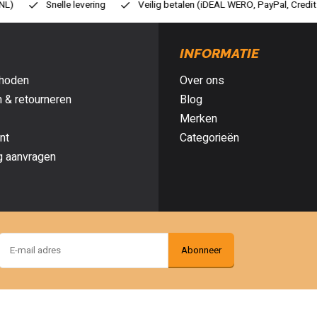
ilig betalen (iDEAL WERO, PayPal, Credit card of Achteraf betalen)
Gr
INFORMATIE
hoden
Over ons
 & retourneren
Blog
Merken
nt
Categorieën
g aanvragen
Abonneer