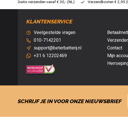
30,- (NL)
Verzendkosten € 2,95 (NL)
Snelle levering
Ve
KLANTENSERVICE
Veelgestelde vragen
Betaalmet
010-7142201
Verzenden
support@beterbatterij.nl
Contact
+31 6 12202469
Mijn accou
Herroepin
SCHRIJF JE IN VOOR ONZE NIEUWSBRIEF