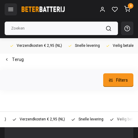
0
Verzendkosten € 2,95 (NL)
Snelle levering
Veilig betalen (i
Terug
Filters
Verzendkosten € 2,95 (NL)
Snelle levering
Veilig betalen (