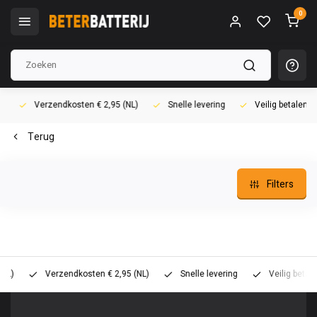
0
Verzendkosten € 2,95 (NL)
Snelle levering
Veilig betalen (i
Terug
Filters
Verzendkosten € 2,95 (NL)
Snelle levering
Veilig betalen (