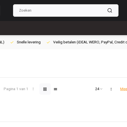
lig betalen (iDEAL WERO, PayPal, Credit card of Achteraf betalen)
Gra
Pagina 1 van 1
Mee