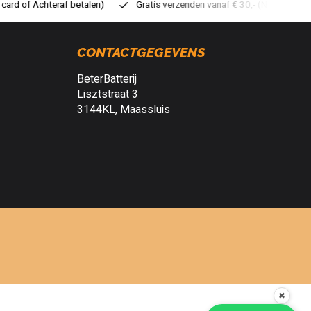
atis verzenden vanaf € 30,- (NL)
Verzendkosten € 2,95 (NL)
S
CONTACTGEGEVENS
BeterBatterij
Lisztstraat 3
3144KL, Maassluis
✖