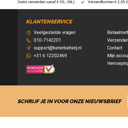
30,- (NL)
Verzendkosten € 2,95 (NL)
Snelle levering
Ve
KLANTENSERVICE
Veelgestelde vragen
Betaalmet
010-7142201
Verzenden
support@beterbatterij.nl
Contact
+31 6 12202469
Mijn accou
Herroepin
SCHRIJF JE IN VOOR ONZE NIEUWSBRIEF