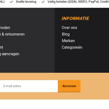
ilig betalen (iDEAL WERO, PayPal, Credit card of Achteraf betalen)
Gr
INFORMATIE
hoden
Over ons
 & retourneren
Blog
Merken
nt
Categorieën
g aanvragen
Abonneer