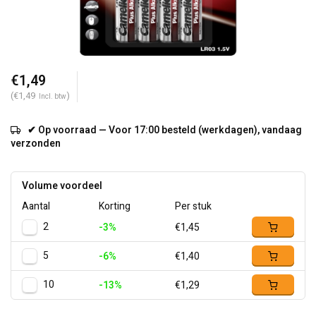
€1,49
(€1,49
)
Incl. btw
✔ Op voorraad — Voor 17:00 besteld (werkdagen), vandaag
verzonden
Volume voordeel
Aantal
Korting
Per stuk
2
-3%
€1,45
5
-6%
€1,40
10
-13%
€1,29