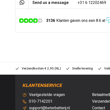
Send us a message
+31 6 12202469
3136
Klanten gaven ons een 8.6 at
0,- (NL)
Verzendkosten € 2,95 (NL)
Snelle levering
Veil
KLANTENSERVICE
Veelgestelde vragen
Betaalmet
010-7142201
Verzenden
support@beterbatterij.nl
Contact