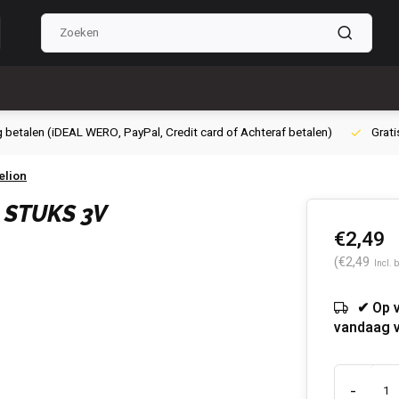
g betalen (iDEAL WERO, PayPal, Credit card of Achteraf betalen)
Grati
elion
 STUKS 3V
€2,49
(€2,49
Incl. 
✔ Op 
vandaag 
-