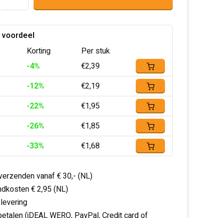
 voordeel
Korting
Per stuk
-4%
€2,39
-12%
€2,19
-22%
€1,95
-26%
€1,85
-33%
€1,68
 verzenden vanaf € 30,- (NL)
dkosten € 2,95 (NL)
 levering
 betalen (iDEAL WERO, PayPal, Credit card of