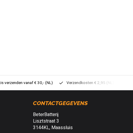
tis verzenden vanaf € 30,- (NL)
Verzendkosten € 2,95 (NL)
Sne
CONTACTGEGEVENS
BeterBatterij
Lisztstraat 3
3144KL, Maassluis