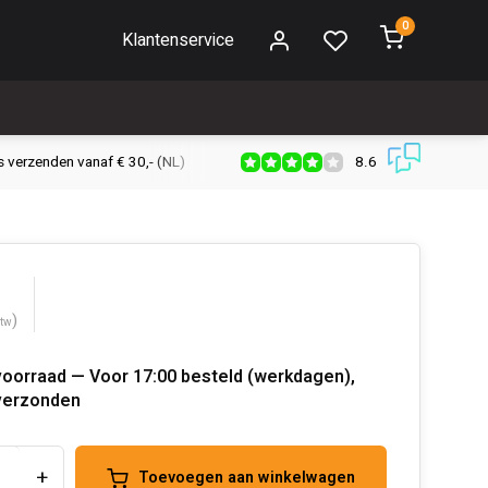
0
Klantenservice
8.6
s verzenden vanaf € 30,- (NL)
Verzendkosten € 2,95 (NL)
Snell
)
btw
voorraad — Voor 17:00 besteld (werkdagen),
verzonden
+
Toevoegen aan winkelwagen