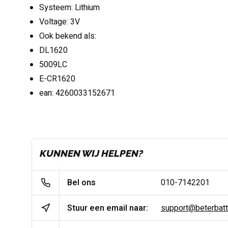
Systeem: Lithium
Voltage: 3V
Ook bekend als:
DL1620
5009LC
E-CR1620
ean: 4260033152671
KUNNEN WIJ HELPEN?
Bel ons
010-7142201
Stuur een email naar:
support@beterbatter