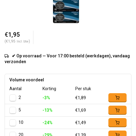
€1,95
(€1,95
)
Incl. btw
✔ Op voorraad — Voor 17:00 besteld (werkdagen), vandaag
verzonden
Volume voordeel
Aantal
Korting
Per stuk
2
-3%
€1,89
5
-13%
€1,69
10
-24%
€1,49
20
-29%
€1,39