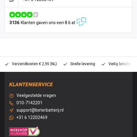
3136
Klanten gaven ons een 8.6 at
Verzendkosten € 2,95 (NL)
Snelle levering
Veilig betalen (
KLANTENSERVICE
Veelgestelde vragen
010-7142201
support@beterbatterij.nl
+31 6 12202469