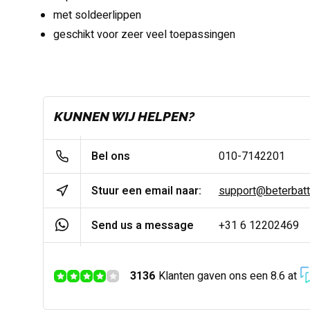
met soldeerlippen
geschikt voor zeer veel toepassingen
KUNNEN WIJ HELPEN?
Bel ons
010-7142201
Stuur een email naar:
support@beterbatter
Send us a message
+31 6 12202469
3136
Klanten gaven ons een 8.6 at