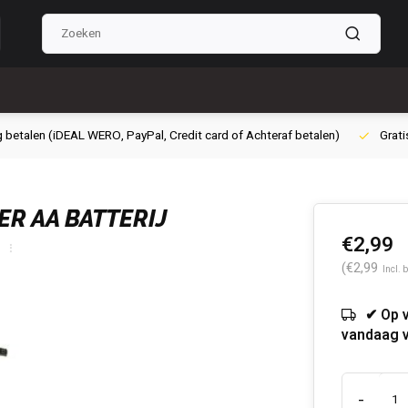
g betalen (iDEAL WERO, PayPal, Credit card of Achteraf betalen)
Grati
R AA BATTERIJ
€2,99
(€2,99
Incl. 
✔ Op 
vandaag 
-