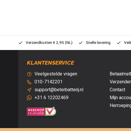
0,- (NL)
Verzendkosten € 2,95 (NL)
Snelle levering
Veil
KLANTENSERVICE
Veelgestelde vragen
Betaalmet
010-7142201
Verzenden
support@beterbatterij.nl
Contact
+31 6 12202469
Mijn accou
Herroepin