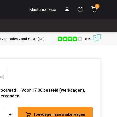
0
Klantenservice
8.6
s verzenden vanaf € 30,- (NL)
Verzendkosten € 2,95 (NL)
Snell
)
btw
voorraad — Voor 17:00 besteld (werkdagen),
verzonden
+
Toevoegen aan winkelwagen