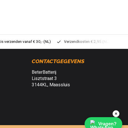
tis verzenden vanaf € 30,- (NL)
Verzendkosten € 2,95 (NL)
Sne
CONTACTGEGEVENS
BeterBatterij
Lisztstraat 3
3144KL, Maassluis
✖
Vragen?