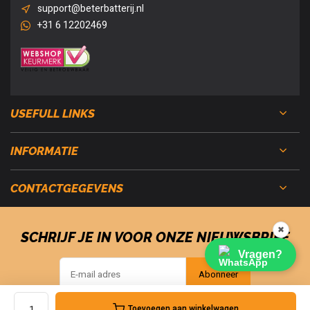
support@beterbatterij.nl
+31 6 12202469
USEFULL LINKS
INFORMATIE
CONTACTGEGEVENS
✖
SCHRIJF JE IN VOOR ONZE NIEUWSBRIEF
Vragen?
Abonneer
Toevoegen aan winkelwagen