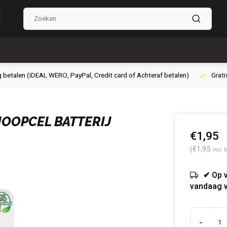
g betalen (iDEAL WERO, PayPal, Credit card of Achteraf betalen)
Grati
NOOPCEL BATTERIJ
€1,95
(€1,95
Incl. 
✔ Op 
vandaag 
-