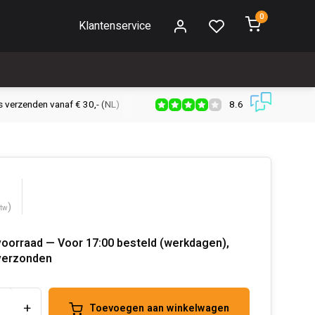
0
Klantenservice
8.6
s verzenden vanaf € 30,- (NL)
Verzendkosten € 2,95 (NL)
Snell
)
btw
voorraad — Voor 17:00 besteld (werkdagen),
verzonden
+
Toevoegen aan winkelwagen