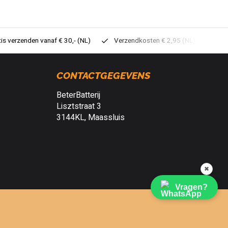
tis verzenden vanaf € 30,- (NL)
Verzendkosten € 2,95 (NL)
Sne
CONTACTGEGEVENS
BeterBatterij
Lisztstraat 3
3144KL, Maassluis
✖
Vragen?