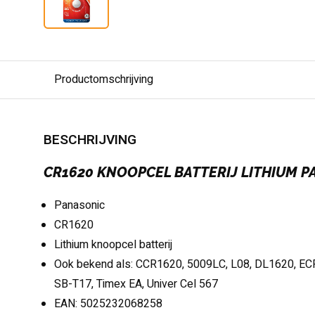
Productomschrijving
BESCHRIJVING
CR1620 KNOOPCEL BATTERIJ LITHIUM 
Panasonic
CR1620
Lithium knoopcel batterij
Ook bekend als: CCR1620, 5009LC, L08, DL1620, ECR
SB-T17, Timex EA, Univer Cel 567
EAN: 5025232068258