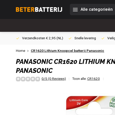
Alle categorieën
0,- (NL)
Verzendkosten € 2,95 (NL)
Snelle levering
Veili
Home
CR1620 Lithium Knoopcel batterij Panasonic
PANASONIC
CR1620 LITHIUM K
PANASONIC
0/5 (0 Reviews)
Toon alle:
CR1620