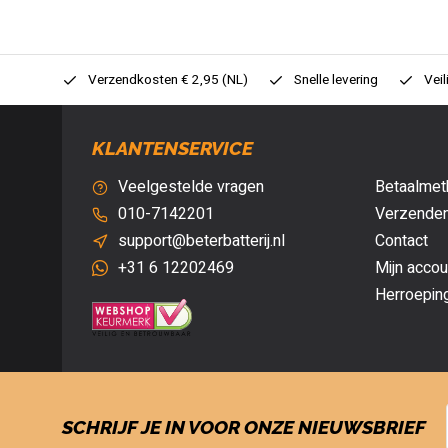
0,- (NL)
Verzendkosten € 2,95 (NL)
Snelle levering
Veil
KLANTENSERVICE
Veelgestelde vragen
Betaalmet
010-7142201
Verzenden
support@beterbatterij.nl
Contact
+31 6 12202469
Mijn accou
Herroepin
SCHRIJF JE IN VOOR ONZE NIEUWSBRIEF