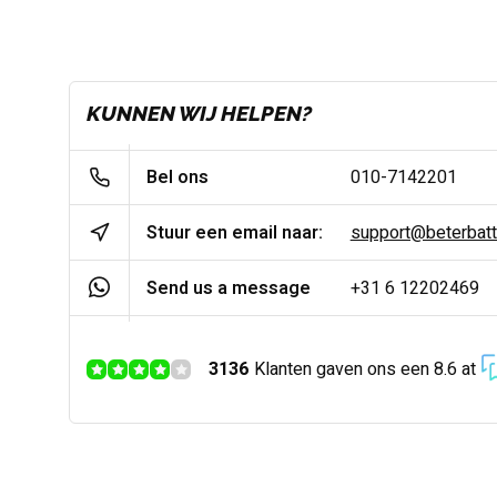
KUNNEN WIJ HELPEN?
Bel ons
010-7142201
Stuur een email naar:
support@beterbatter
Send us a message
+31 6 12202469
3136
Klanten gaven ons een 8.6 at