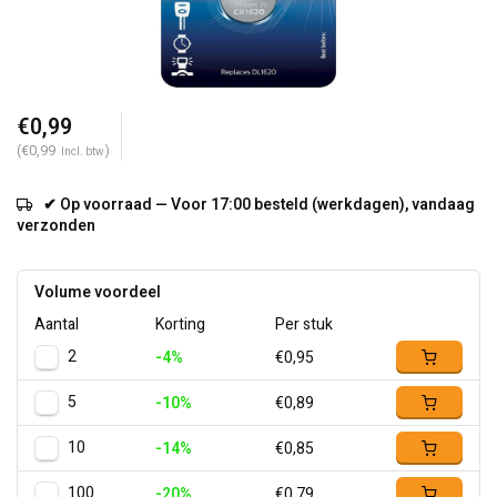
€0,99
(€0,99
)
Incl. btw
✔ Op voorraad — Voor 17:00 besteld (werkdagen), vandaag
verzonden
Volume voordeel
Aantal
Korting
Per stuk
2
-4%
€0,95
5
-10%
€0,89
10
-14%
€0,85
100
-20%
€0,79