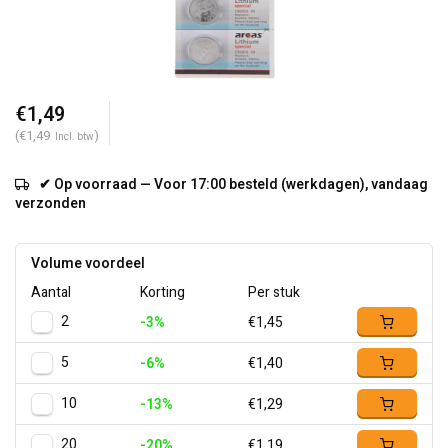
€1,49
(€1,49
)
Incl. btw
✔ Op voorraad — Voor 17:00 besteld (werkdagen), vandaag
verzonden
Volume voordeel
Aantal
Korting
Per stuk
2
-3%
€1,45
5
-6%
€1,40
10
-13%
€1,29
20
-20%
€1,19