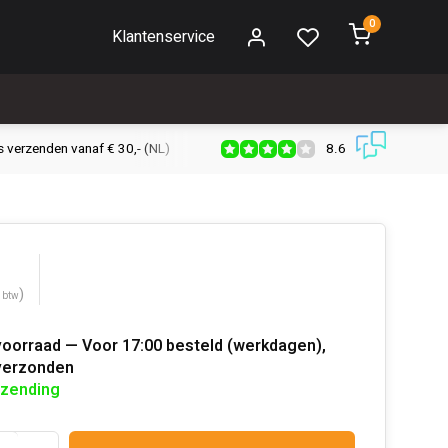
0
Klantenservice
8.6
s verzenden vanaf € 30,- (NL)
Verzendkosten € 2,95 (NL)
Snell
)
. btw
voorraad — Voor 17:00 besteld (werkdagen),
verzonden
rzending