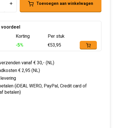
+
Toevoegen aan winkelwagen
 voordeel
Korting
Per stuk
-5%
€53,95
 verzenden vanaf € 30,- (NL)
dkosten € 2,95 (NL)
 levering
 betalen (iDEAL WERO, PayPal, Credit card of
af betalen)