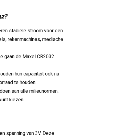
32?
eren stabiele stroom voor een
tels, rekenmachines, medische
gie gaan de Maxel CR2032
houden hun capaciteit ook na
orraad te houden.
oldoen aan alle milieunormen,
kunt kiezen.
een spanning van 3V. Deze