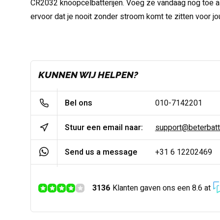
CR2032 knoopcelbatterijen. Voeg ze vandaag nog toe a
ervoor dat je nooit zonder stroom komt te zitten voor j
KUNNEN WIJ HELPEN?
Bel ons
010-7142201
Stuur een email naar:
support@beterbatter
Send us a message
+31 6 12202469
3136
Klanten gaven ons een 8.6 at