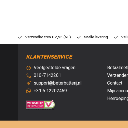
0,- (NL)
Verzendkosten € 2,95 (NL)
Snelle levering
Veil
KLANTENSERVICE
Veelgestelde vragen
Betaalmet
010-7142201
Verzenden
support@beterbatterij.nl
Contact
+31 6 12202469
Mijn accou
Herroepin