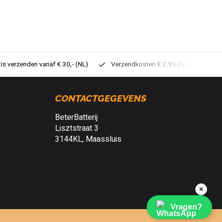
tis verzenden vanaf € 30,- (NL)
Verzendkosten € 2,95 (NL)
Sne
CONTACTGEGEVENS
BeterBatterij
Lisztstraat 3
3144KL, Maassluis
✖
Vragen?