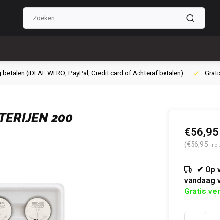
g betalen (iDEAL WERO, PayPal, Credit card of Achteraf betalen)
Grati
TERIJEN 200
€56,95
(€56,95
Incl
✔ Op 
vandaag 
Gratis ve