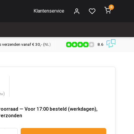
0
Klantenservice
8.6
s verzenden vanaf € 30,- (NL)
Verzendkosten € 2,95 (NL)
Snell
)
btw
voorraad — Voor 17:00 besteld (werkdagen),
verzonden