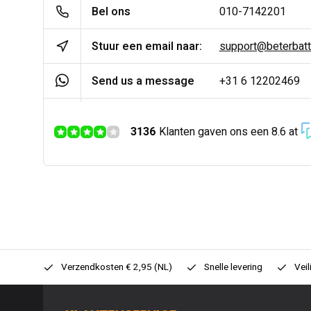
Bel ons
010-7142201
Stuur een email naar:
support@beterbatter
Send us a message
+31 6 12202469
3136
Klanten gaven ons een 8.6 at
0,- (NL)
Verzendkosten € 2,95 (NL)
Snelle levering
Veil