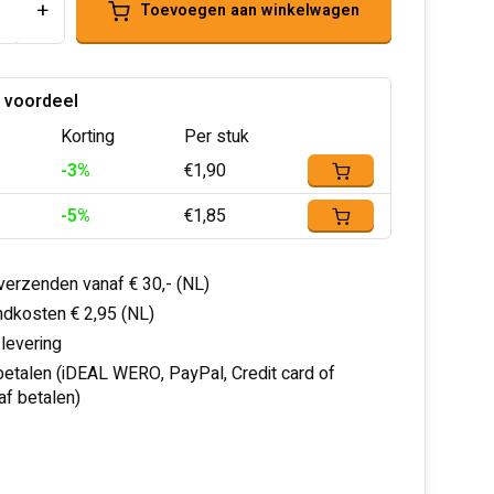
+
Toevoegen aan winkelwagen
 voordeel
Korting
Per stuk
-3%
€1,90
-5%
€1,85
 verzenden vanaf € 30,- (NL)
dkosten € 2,95 (NL)
 levering
 betalen (iDEAL WERO, PayPal, Credit card of
af betalen)