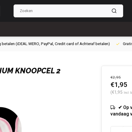
g betalen (iDEAL WERO, PayPal, Credit card of Achteraf betalen)
Grati
HIUM KNOOPCEL 2
€2,95
€1,95
(€1,95
Incl. 
✔ Op 
vandaag 