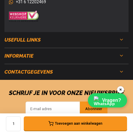
+31 6 12202469
USEFULL LINKS
INFORMATIE
CONTACTGEGEVENS
✖
SCHRIJF JE IN VOOR ONZE NIEUWSBRIEF
Vragen?
Abonneer
Toevoegen aan winkelwagen