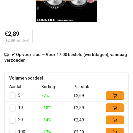
€2,89
(€2,89
)
Incl. btw
✔ Op voorraad — Voor 17:00 besteld (werkdagen), vandaag
verzonden
Volume voordeel
Aantal
Korting
Per stuk
5
-7%
€2,69
10
-10%
€2,59
20
-14%
€2,49
100
-17%
€2,39