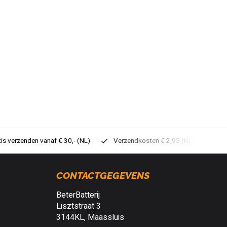
tis verzenden vanaf € 30,- (NL)
Verzendkosten € 2,95 (NL)
Sne
CONTACTGEGEVENS
BeterBatterij
Lisztstraat 3
3144KL, Maassluis