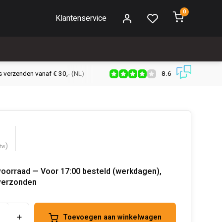
0
Klantenservice
8.6
s verzenden vanaf € 30,- (NL)
Verzendkosten € 2,95 (NL)
Snell
)
btw
voorraad — Voor 17:00 besteld (werkdagen),
verzonden
+
Toevoegen aan winkelwagen