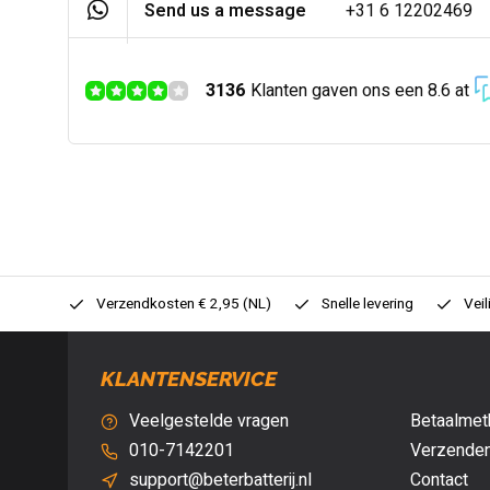
Send us a message
+31 6 12202469
3136
Klanten gaven ons een 8.6 at
0,- (NL)
Verzendkosten € 2,95 (NL)
Snelle levering
Veil
KLANTENSERVICE
Veelgestelde vragen
Betaalmet
010-7142201
Verzenden
support@beterbatterij.nl
Contact