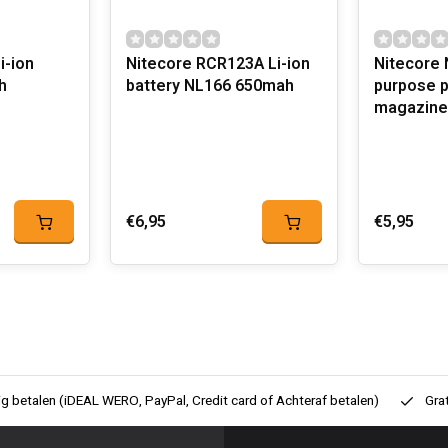
i-ion
Nitecore RCR123A Li-ion
Nitecore 
h
battery NL166 650mah
purpose p
magazine
€6,95
€5,95
ig betalen (iDEAL WERO, PayPal, Credit card of Achteraf betalen)
Gra