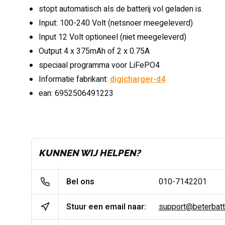
stopt automatisch als de batterij vol geladen is.
Input: 100-240 Volt (netsnoer meegeleverd)
Input 12 Volt optioneel (niet meegeleverd)
Output 4 x 375mAh of 2 x 0.75A
speciaal programma voor LiFePO4
Informatie fabrikant:
digicharger-d4
ean: 6952506491223
KUNNEN WIJ HELPEN?
Bel ons
010-7142201
Stuur een email naar:
support@beterbatter