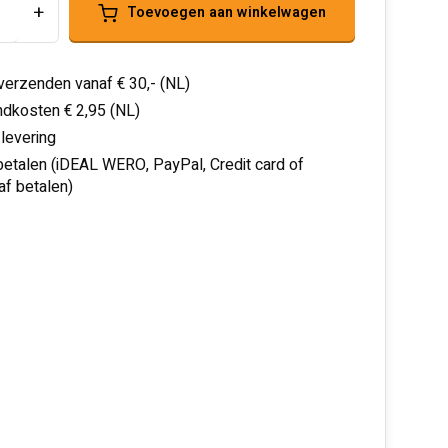
+
Toevoegen aan winkelwagen
 verzenden vanaf € 30,- (NL)
dkosten € 2,95 (NL)
 levering
 betalen (iDEAL WERO, PayPal, Credit card of
af betalen)