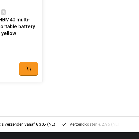
NBM40 multi-
ortable battery
 yellow
tis verzenden vanaf € 30,- (NL)
Verzendkosten € 2,95 (NL)
Sne