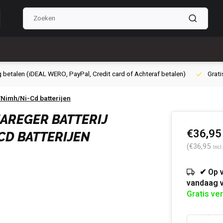
g betalen (iDEAL WERO, PayPal, Credit card of Achteraf betalen)
Grati
n/Nimh/Ni-Cd batterijen
HAREGER BATTERIJ
€36,95
CD BATTERIJEN
(€36,95
Incl
✔ Op 
vandaag 
Gratis ve