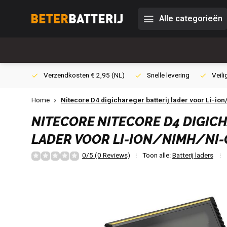
Alle categorieën
0,- (NL)
Verzendkosten € 2,95 (NL)
Snelle levering
Veili
Home
Nitecore D4 digichareger batterij lader voor Li-io
NITECORE
NITECORE D4 DIGIC
LADER VOOR LI-ION/NIMH/NI-
0/5 (0 Reviews)
Toon alle:
Batterij laders