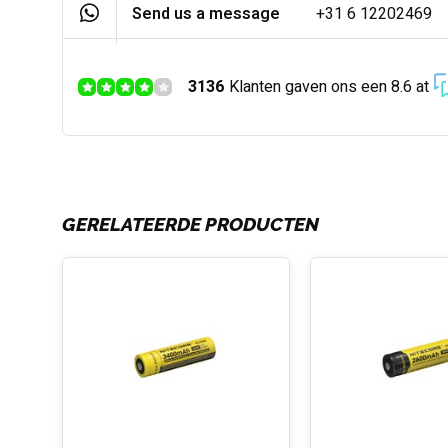
Send us a message
+31 6 12202469
3136
Klanten gaven ons een 8.6 at
GERELATEERDE PRODUCTEN