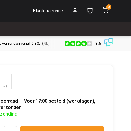
0
Klantenservice
8.6
s verzenden vanaf € 30,- (NL)
Verzendkosten € 2,95 (NL)
Snell
)
. btw
voorraad — Voor 17:00 besteld (werkdagen),
verzonden
rzending