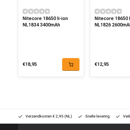
Nitecore 18650 li-ion
Nitecore 18650 l
NL1834 3400mAh
NL1826 2600mA
€18,95
€12,95
0,- (NL)
Verzendkosten € 2,95 (NL)
Snelle levering
Veil