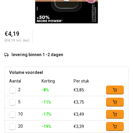
€4,19
(€4,19
)
Incl. btw
levering binnen 1 -2 dagen
Volume voordeel
Aantal
Korting
Per stuk
2
-8%
€3,85
5
-11%
€3,75
10
-17%
€3,49
20
-19%
€3,39