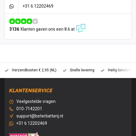
+31 6 12202469
3136
Klanten gaven ons een 8.6 at
Verzendkosten € 2,95 (NL)
Snelle levering
Veilig betalen (
KLANTENSERVICE
Veelgestelde vragen
010-7142201
support@beterbatterij.nl
+31 6 12202469