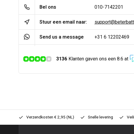
Bel ons
010-7142201
Stuur een email naar:
support@beterbatter
Send us a message
+31 6 12202469
3136
Klanten gaven ons een 8.6 at
0,- (NL)
Verzendkosten € 2,95 (NL)
Snelle levering
Veil