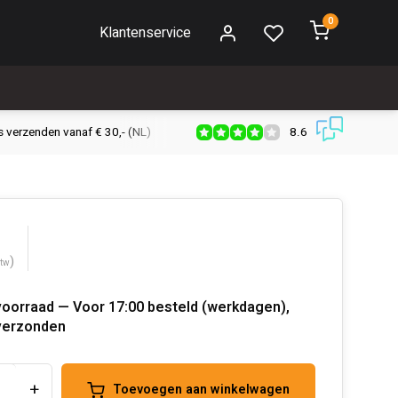
0
Klantenservice
8.6
s verzenden vanaf € 30,- (NL)
Verzendkosten € 2,95 (NL)
Snell
)
btw
voorraad — Voor 17:00 besteld (werkdagen),
verzonden
+
Toevoegen aan winkelwagen