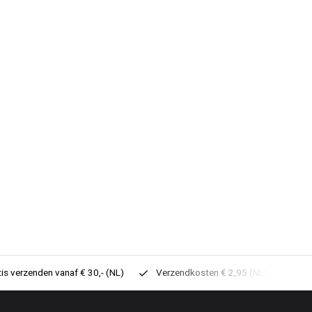
tis verzenden vanaf € 30,- (NL)
Verzendkosten € 2,95 (NL)
Sne