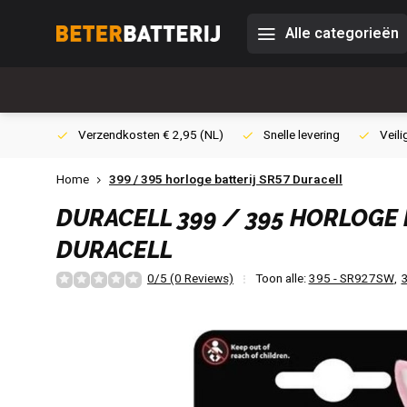
Alle categorieën
0,- (NL)
Verzendkosten € 2,95 (NL)
Snelle levering
Veili
Home
399 / 395 horloge batterij SR57 Duracell
DURACELL
399 / 395 HORLOGE 
DURACELL
0/5 (0 Reviews)
Toon alle:
395 - SR927SW
,