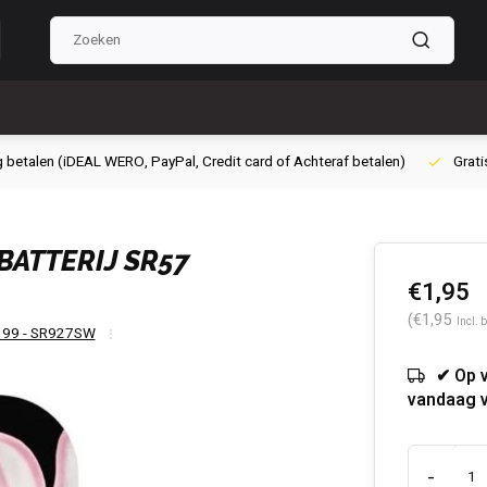
g betalen (iDEAL WERO, PayPal, Credit card of Achteraf betalen)
Grati
BATTERIJ SR57
€1,95
(€1,95
Incl. 
399 - SR927SW
✔ Op 
vandaag 
-