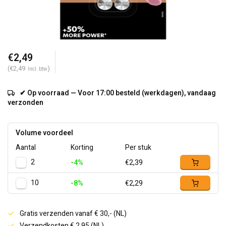
€2,49
(€2,49
)
Incl. btw
✔ Op voorraad — Voor 17:00 besteld (werkdagen), vandaag
verzonden
Volume voordeel
Aantal
Korting
Per stuk
2
-4%
€2,39
10
-8%
€2,29
Gratis verzenden vanaf € 30,- (NL)
Verzendkosten € 2,95 (NL)