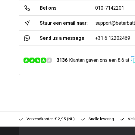
Bel ons
010-7142201
Stuur een email naar:
support@beterbatter
Send us a message
+31 6 12202469
3136
Klanten gaven ons een 8.6 at
0,- (NL)
Verzendkosten € 2,95 (NL)
Snelle levering
Veil