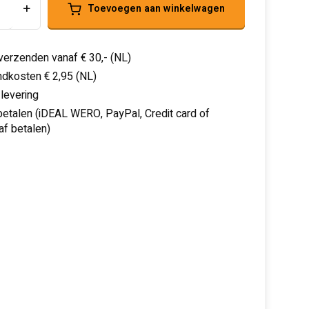
+
Toevoegen aan winkelwagen
 verzenden vanaf € 30,- (NL)
dkosten € 2,95 (NL)
 levering
 betalen (iDEAL WERO, PayPal, Credit card of
af betalen)