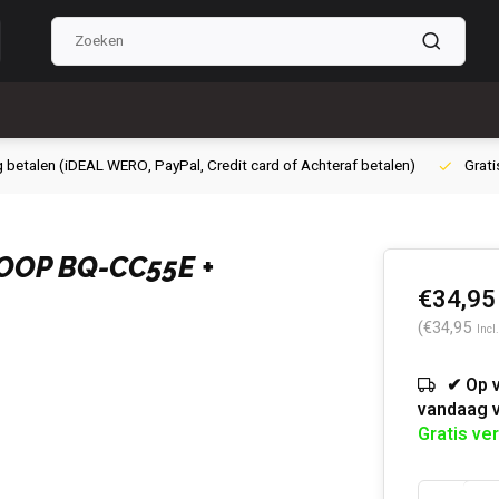
g betalen (iDEAL WERO, PayPal, Credit card of Achteraf betalen)
Grati
OOP BQ-CC55E +
€34,95
(€34,95
Incl
✔ Op 
vandaag 
Gratis ve