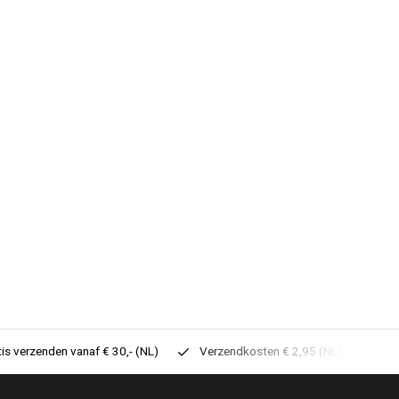
tis verzenden vanaf € 30,- (NL)
Verzendkosten € 2,95 (NL)
Sne