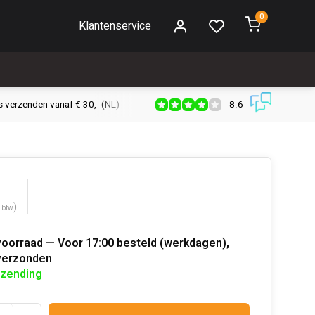
0
Klantenservice
8.6
s verzenden vanaf € 30,- (NL)
Verzendkosten € 2,95 (NL)
Snell
)
. btw
voorraad — Voor 17:00 besteld (werkdagen),
verzonden
rzending