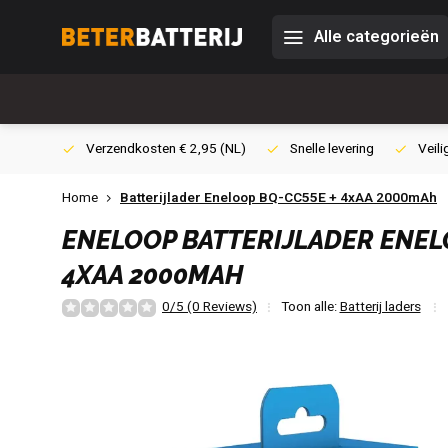
Alle categorieën
0,- (NL)
Verzendkosten € 2,95 (NL)
Snelle levering
Veili
Home
Batterijlader Eneloop BQ-CC55E + 4xAA 2000mAh
ENELOOP
BATTERIJLADER ENEL
4XAA 2000MAH
0/5 (0 Reviews)
Toon alle:
Batterij laders