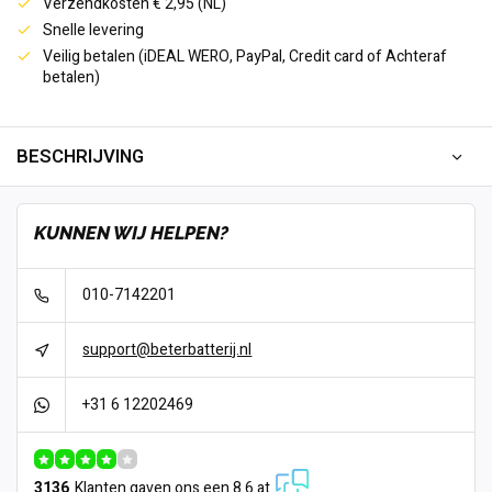
Verzendkosten € 2,95 (NL)
Snelle levering
Veilig betalen (iDEAL WERO, PayPal, Credit card of Achteraf
betalen)
BESCHRIJVING
KUNNEN WIJ HELPEN?
010-7142201
support@beterbatterij.nl
+31 6 12202469
3136
Klanten gaven ons een 8.6 at