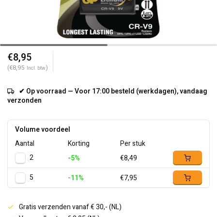
€8,95
(€8,95
)
Incl. btw
✔ Op voorraad — Voor 17:00 besteld (werkdagen), vandaag
verzonden
Volume voordeel
Aantal
Korting
Per stuk
2
-5%
€8,49
5
-11%
€7,95
Gratis verzenden vanaf € 30,- (NL)