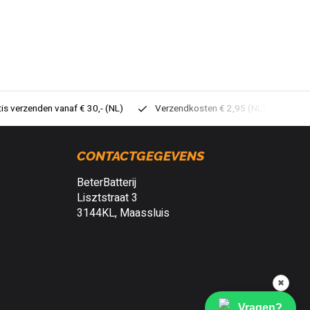
tis verzenden vanaf € 30,- (NL)
Verzendkosten € 2,95 (NL)
Sne
CONTACTGEGEVENS
BeterBatterij
Lisztstraat 3
3144KL, Maassluis
✖
Vragen?