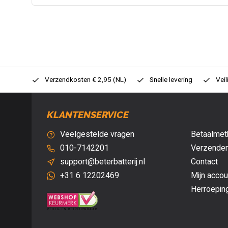
0,- (NL)
Verzendkosten € 2,95 (NL)
Snelle levering
Veil
KLANTENSERVICE
Veelgestelde vragen
Betaalmet
010-7142201
Verzenden
support@beterbatterij.nl
Contact
+31 6 12202469
Mijn accou
Herroepin