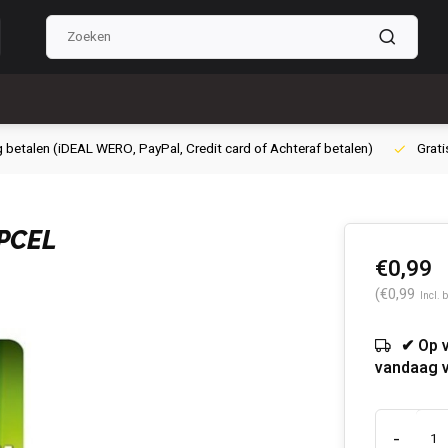
g betalen (iDEAL WERO, PayPal, Credit card of Achteraf betalen)
Grati
PCEL
€0,99
(€0,99
Incl. 
✔ Op 
vandaag 
-