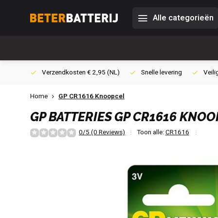
Alle categorieën
0,- (NL)
Verzendkosten € 2,95 (NL)
Snelle levering
Veili
Home
GP CR1616 Knoopcel
GP BATTERIES
GP CR1616 KNOO
0/5 (0 Reviews)
Toon alle:
CR1616