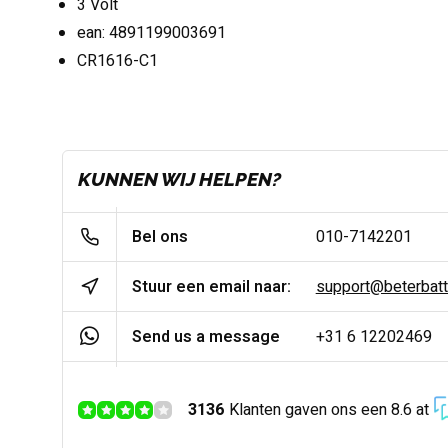
3 Volt
ean: 4891199003691
CR1616-C1
KUNNEN WIJ HELPEN?
Bel ons
010-7142201
Stuur een email naar:
support@beterbatter
Send us a message
+31 6 12202469
3136
Klanten gaven ons een 8.6 at