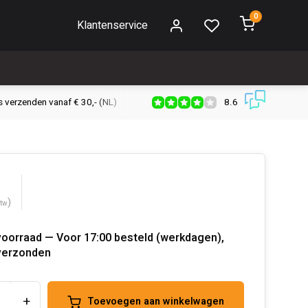
0
Klantenservice
8.6
s verzenden vanaf € 30,- (NL)
Verzendkosten € 2,95 (NL)
Snell
)
btw
voorraad — Voor 17:00 besteld (werkdagen),
verzonden
+
Toevoegen aan winkelwagen