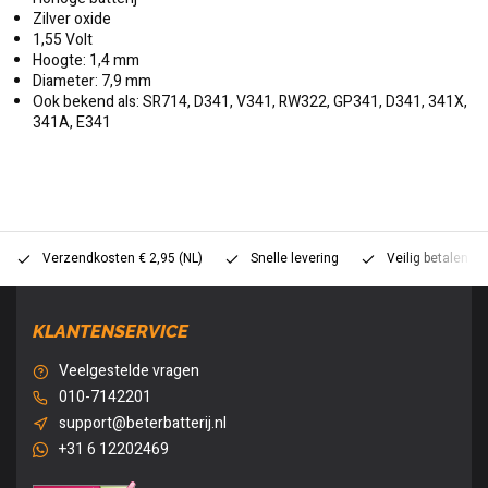
Zilver oxide
1,55 Volt
Hoogte: 1,4 mm
Diameter: 7,9 mm
Ook bekend als: SR714, D341, V341, RW322, GP341, D341, 341X,
341A, E341
Verzendkosten € 2,95 (NL)
Snelle levering
Veilig betalen (
KLANTENSERVICE
Veelgestelde vragen
010-7142201
support@beterbatterij.nl
+31 6 12202469