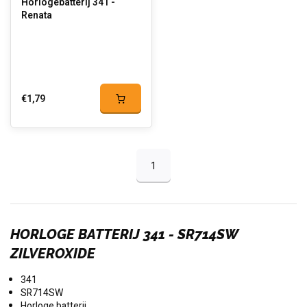
Horlogebatterij 341 -
Renata
€1,79
1
HORLOGE BATTERIJ 341 - SR714SW
ZILVEROXIDE
341
SR714SW
Horloge batterij