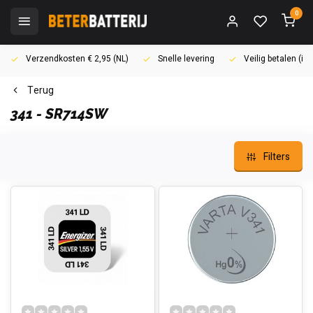
0
Verzendkosten € 2,95 (NL)
Snelle levering
Veilig betalen (i
Terug
341 - SR714SW
Filters