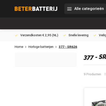
Alle categorieën
0,- (NL)
Verzendkosten € 2,95 (NL)
Snelle levering
Veili
Home
Horloge batterijen
377 - SR626
377 - 
9 Producten