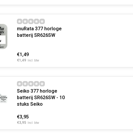
muRata 377 horloge
batterij SR626SW
€1,49
€1,49
Incl. btw
Seiko 377 horloge
batterij SR626SW - 10
stuks Seiko
€3,95
€3,95
Incl. btw