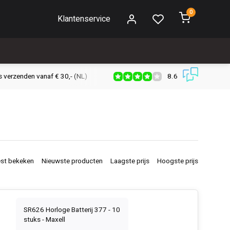
0
Klantenservice
8.6
s verzenden vanaf € 30,- (NL)
Verzendkosten € 2,95 (NL)
Snell
st bekeken
Nieuwste producten
Laagste prijs
Hoogste prijs
SR626 Horloge Batterij 377 - 10
stuks - Maxell