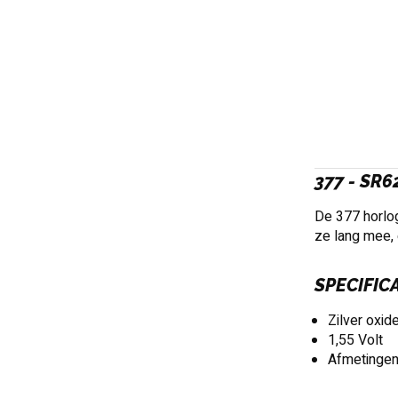
377 - SR
De 377 horlog
ze lang mee, 
SPECIFIC
Zilver oxid
1,55 Volt
Afmetingen