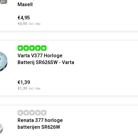
Maxell
€4,95
€4,95
Incl. btw
Varta V377 Horloge
Batterij SR626SW - Varta
€1,39
€1,39
Incl. btw
Renata 377 horloge
batterijen SR626W