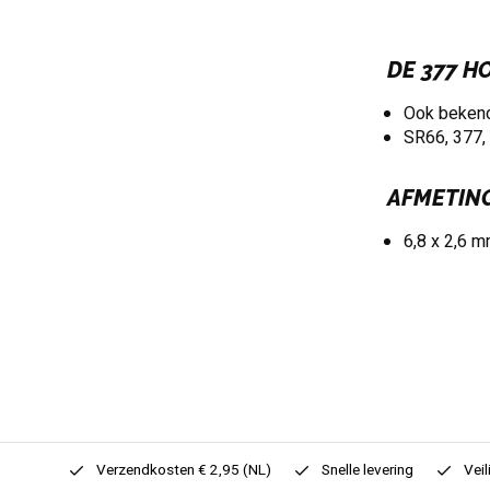
DE 377 H
Ook bekend
SR66, 377,
AFMETING
6,8 x 2,6 
0,- (NL)
Verzendkosten € 2,95 (NL)
Snelle levering
Veil