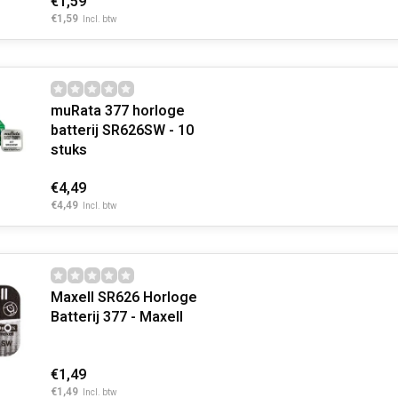
€1,59
€1,59
Incl. btw
muRata 377 horloge
batterij SR626SW - 10
stuks
€4,49
€4,49
Incl. btw
Maxell SR626 Horloge
Batterij 377 - Maxell
€1,49
€1,49
Incl. btw