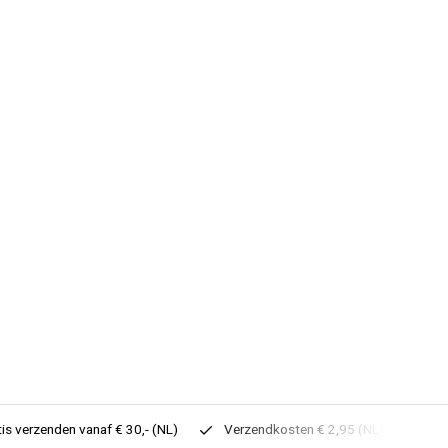
tis verzenden vanaf € 30,- (NL)
Verzendkosten € 2,95 (NL)
Sne