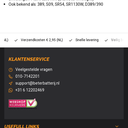
Ook bekend als: 389, S09, SR54, SR1130W, D389/390
Verzendkosten € 2,95 (NL)
Snelle levering
Veilig betalen (
KLANTENSERVICE
Veelgestelde vragen
010-7142201
support@beterbatterij.nl
+31 6 12202469
USEFULL LINKS