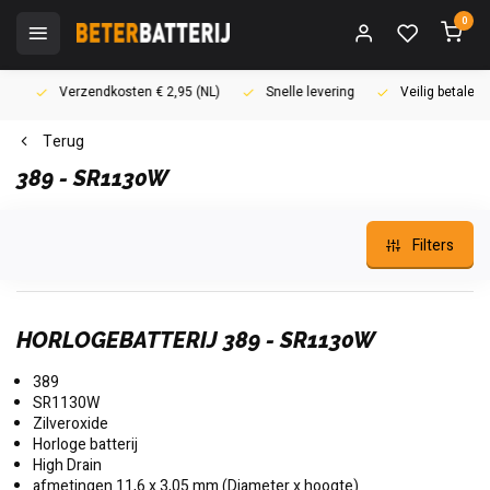
0
Verzendkosten € 2,95 (NL)
Snelle levering
Veilig betalen (i
Terug
389 - SR1130W
Filters
HORLOGEBATTERIJ 389 - SR1130W
389
SR1130W
Zilveroxide
Horloge batterij
High Drain
afmetingen 11,6 x 3,05 mm (Diameter x hoogte)